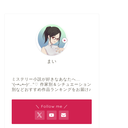
まい
ミステリー小説が好きなあなたへ…
◝(⑅•ᴗ•⑅)◜..°♡ 作家別＆シチュエーション
別などおすすめ作品ランキングをお届け♪
＼ Follow me ／