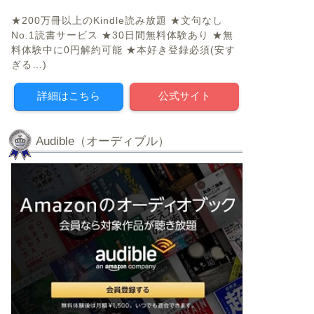
★200万冊以上のKindle読み放題 ★文句なし
No.1読書サービス ★30日間無料体験あり ★無
料体験中に0円解約可能 ★本好き登録必須(安す
ぎる…)
詳細はこちら
公式サイト
Audible（オーディブル）