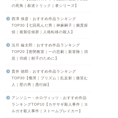
の死角｜叙述トリック｜者シリーズ】
西澤 保彦：おすすめ作品ランキング
TOP30【七回死んだ男｜神麻嗣子｜腕貫探
偵｜複製症候群｜人格転移の殺人】
法月 綸太郎：おすすめ作品ランキング
TOP20【密閉教室｜一の悲劇｜新冒険｜消
息｜功績｜頼子のために】
貫井 徳郎：おすすめ作品ランキング
TOP30【慟哭｜プリズム｜乱反射｜微笑む
人｜壁の男｜愚行録】
アンソニー・ホロヴィッツ：おすすめ作品
ランキングTOP10【カササギ殺人事件｜ヨ
ルガオ殺人事件｜ストームブレイカー】