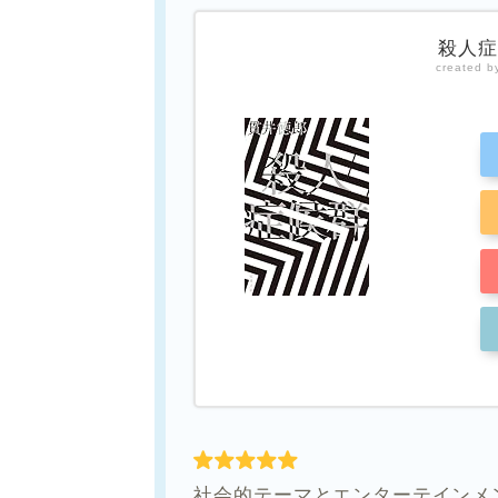
殺人症
created 
社会的テーマとエンターテインメ