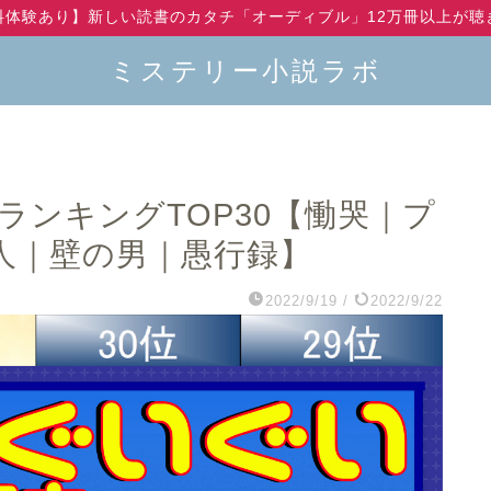
料体験あり】新しい読書のカタチ「オーディブル」12万冊以上が聴
ミステリー小説ラボ
ランキングTOP30【慟哭｜プ
人｜壁の男｜愚行録】
2022/9/19
/
2022/9/22