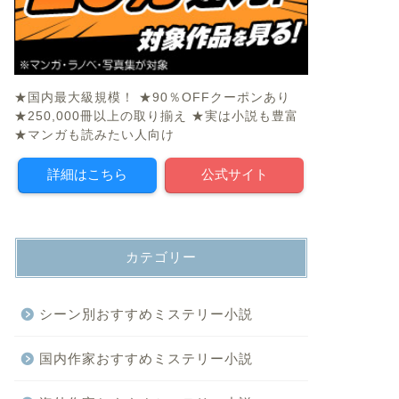
★国内最大級規模！ ★90％OFFクーポンあり
★250,000冊以上の取り揃え ★実は小説も豊富
★マンガも読みたい人向け
詳細はこちら
公式サイト
カテゴリー
シーン別おすすめミステリー小説
国内作家おすすめミステリー小説