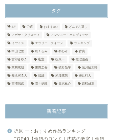
タグ
SF
〇選
おすすめ♪
どんでん返し
アガサ・クリスティ
アンソニー・ホロヴィッツ
イヤミス
エラリー・クイーン
ランキング
中山七里
乾くるみ
初心者
古典
宮部みゆき
密室
折原一
推理漫画
東川篤哉
東野圭吾
歌野晶午
法月綸太郎
知念実希人
短編
米澤穂信
綾辻行人
西澤保彦
貫井徳郎
貴志祐介
麻耶雄嵩
新着記事
折原 一：おすすめ作品ランキング
TOP40【倒錯のロンド｜沈黙の教室｜倒錯