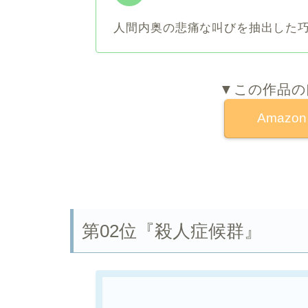
人間内奥の悲痛な叫びを抽出した
▼この作品の
Amaz
第02位『殺人症候群』