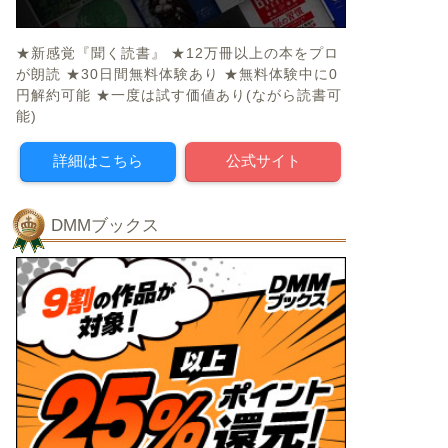
★新感覚『聞く読書』 ★12万冊以上の本をプロ
が朗読 ★30日間無料体験あり ★無料体験中に0
円解約可能 ★一度は試す価値あり(ながら読書可
能)
詳細はこちら
公式サイト
DMMブックス