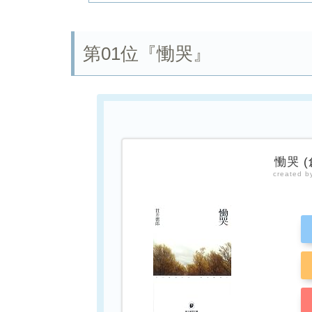
第01位『慟哭』
慟哭 
created 