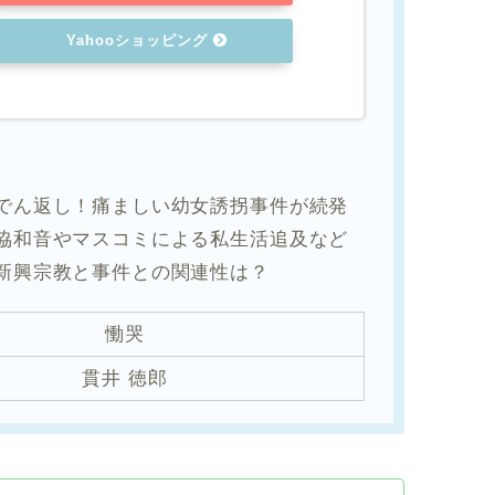
Yahooショッピング
でん返し！痛ましい幼女誘拐事件が続発
協和音やマスコミによる私生活追及など
新興宗教と事件との関連性は？
慟哭
貫井 徳郎